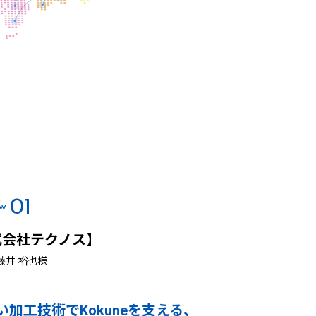
01
ew
式会社テクノス】
 藤井 裕也様
い加工技術でKokuneを支える、