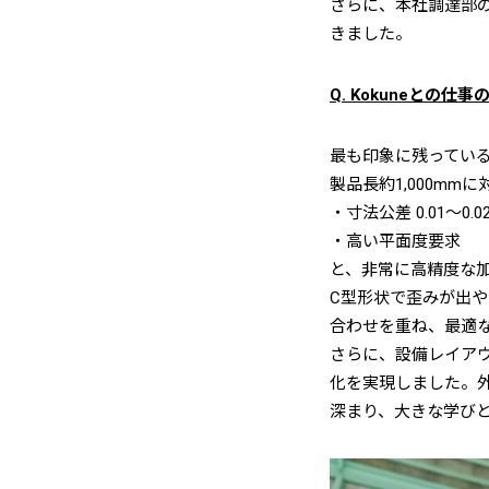
さらに、本社調達部
きました。
Q. Kokuneとの
最も印象に残ってい
製品長約1,000mmに
・寸法公差 0.01〜0.0
・高い平面度要求
と、非常に高精度な
C型形状で歪みが出や
合わせを重ね、最適
さらに、設備レイア
化を実現しました。
深まり、大きな学び