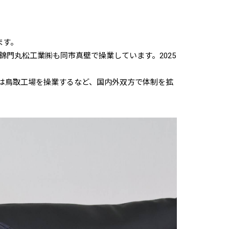
ます。
錦門丸松工業㈱も同市真壁で操業しています。2025
。
には鳥取工場を操業するなど、国内外双方で体制を拡