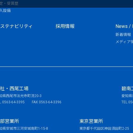
定・受賞歴
入設備
ステナビリティ
採用情報
News / 
新着情報
メディア
社・西尾工場
碧南
知県西尾市法光寺町流20-3
愛知県
L 0563-64-3395 FAX 0563-64-3396
TEL 0
部営業所
東京営業所
知県安城市三河安城南町1-15-8
東京都千代田区神田須田町2-25