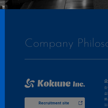
Company Philos
企
会
企
拠
Recruitment site
沿