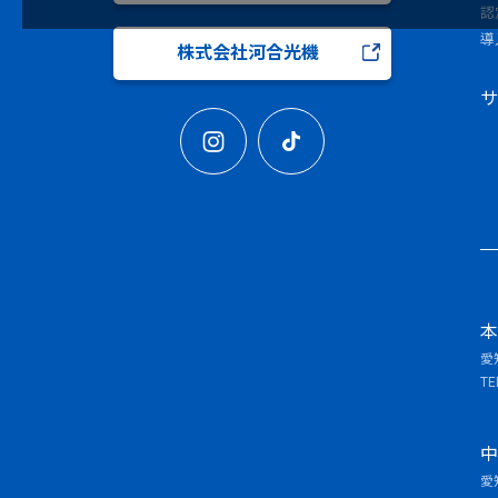
認
導
株式会社河合光機
サ
本
愛
TE
中
愛